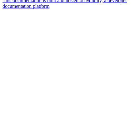
This documentation is built and hosted on Mintlify, a developer
documentation platform