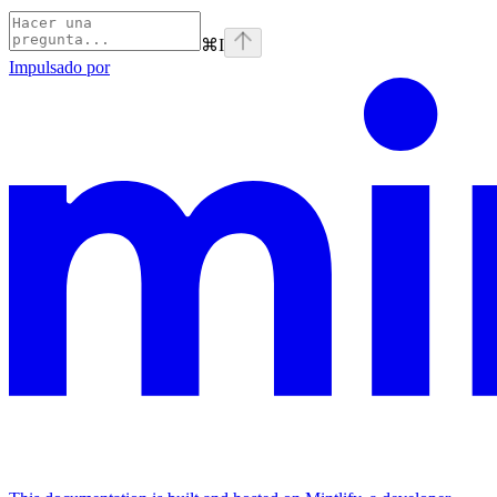
⌘
I
Impulsado por