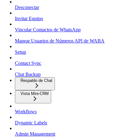
Desconectar
Invitar Equipo
Vincular Contactos de WhatsApp
Mapear Usuarios de Números API de WABA
Setup
Contact Sync
Chat Backup
Respaldo de Chat
Vista Mini-CRM
Workflows
Dynamic Labels
Admin Management