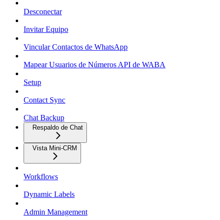
Desconectar
Invitar Equipo
Vincular Contactos de WhatsApp
Mapear Usuarios de Números API de WABA
Setup
Contact Sync
Chat Backup
Respaldo de Chat
Vista Mini-CRM
Workflows
Dynamic Labels
Admin Management