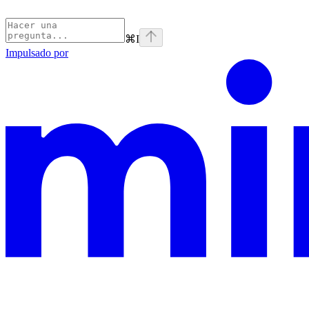
⌘
I
Impulsado por