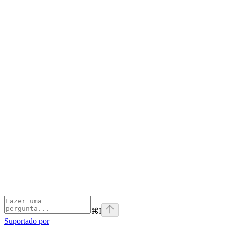
⌘
I
Suportado por