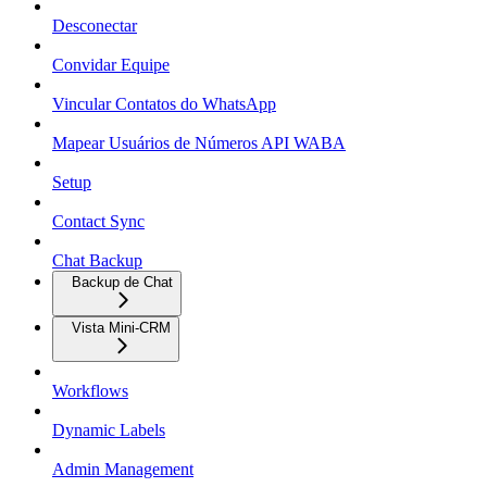
Desconectar
Convidar Equipe
Vincular Contatos do WhatsApp
Mapear Usuários de Números API WABA
Setup
Contact Sync
Chat Backup
Backup de Chat
Vista Mini-CRM
Workflows
Dynamic Labels
Admin Management