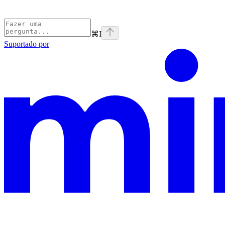
⌘
I
Suportado por