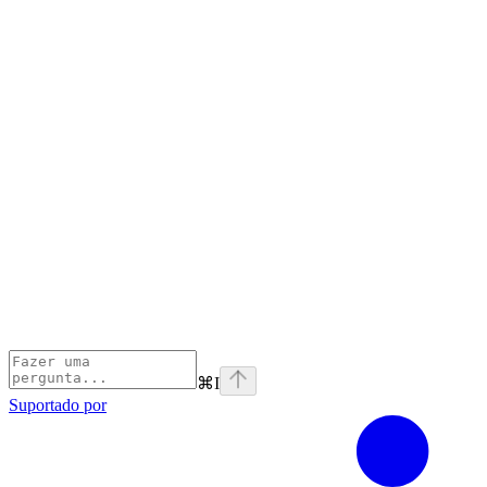
⌘
I
Suportado por