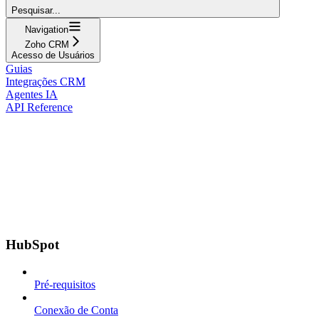
Pesquisar...
Navigation
Zoho CRM
Acesso de Usuários
Guias
Integrações CRM
Agentes IA
API Reference
HubSpot
Pré-requisitos
Conexão de Conta