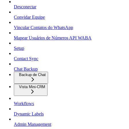
Desconectar
Convidar Equipe
Vincular Contatos do WhatsApp
Mapear Usuários de Números API WABA
Setup
Contact Sync
Chat Backup
Backup de Chat
Vista Mini-CRM
Workflows
Dynamic Labels
Admin Management