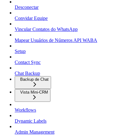
Desconectar
Convidar Equipe
Vincular Contatos do WhatsApp
Mapear Usuários de Números API WABA
Setup
Contact Sync
Chat Backup
Backup de Chat
Vista Mini-CRM
Workflows
Dynamic Labels
Admin Management