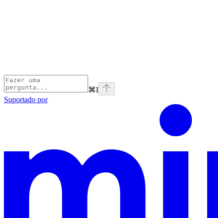
⌘
I
Suportado por