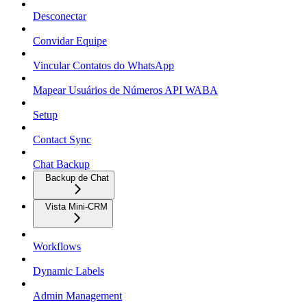
Desconectar
Convidar Equipe
Vincular Contatos do WhatsApp
Mapear Usuários de Números API WABA
Setup
Contact Sync
Chat Backup
Backup de Chat
Vista Mini-CRM
Workflows
Dynamic Labels
Admin Management