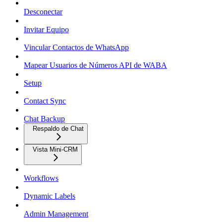
Desconectar
Invitar Equipo
Vincular Contactos de WhatsApp
Mapear Usuarios de Números API de WABA
Setup
Contact Sync
Chat Backup
Respaldo de Chat
Vista Mini-CRM
Workflows
Dynamic Labels
Admin Management