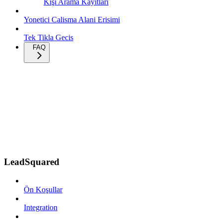
Kişi Arama Kayıtları
Yonetici Calisma Alani Erisimi
Tek Tikla Gecis
FAQ
LeadSquared
Ön Koşullar
Integration