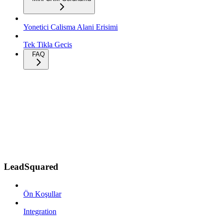
Yonetici Calisma Alani Erisimi
Tek Tikla Gecis
FAQ
LeadSquared
Ön Koşullar
Integration