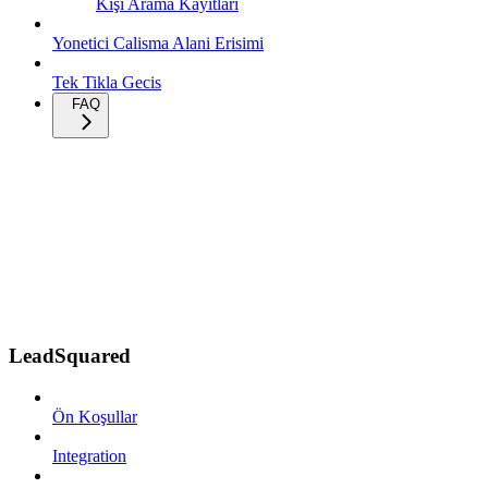
Kişi Arama Kayıtları
Yonetici Calisma Alani Erisimi
Tek Tikla Gecis
FAQ
LeadSquared
Ön Koşullar
Integration