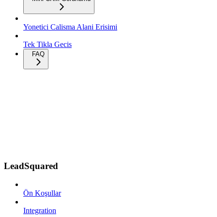
Yonetici Calisma Alani Erisimi
Tek Tikla Gecis
FAQ
LeadSquared
Ön Koşullar
Integration