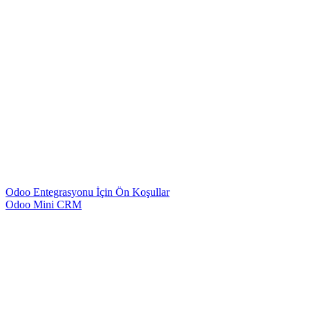
Odoo Entegrasyonu İçin Ön Koşullar
Odoo Mini CRM