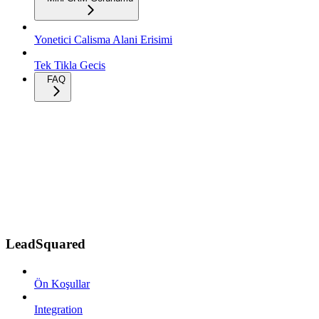
Yonetici Calisma Alani Erisimi
Tek Tikla Gecis
FAQ
LeadSquared
Ön Koşullar
Integration