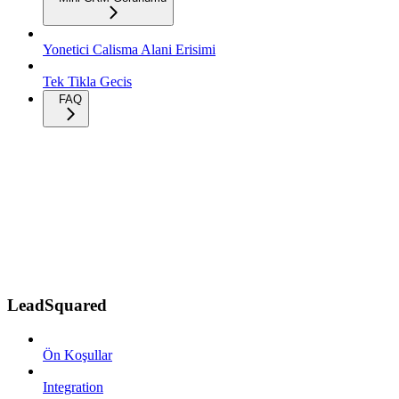
Yonetici Calisma Alani Erisimi
Tek Tikla Gecis
FAQ
LeadSquared
Ön Koşullar
Integration