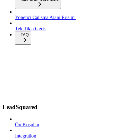
Yonetici Calisma Alani Erisimi
Tek Tikla Gecis
FAQ
LeadSquared
Ön Koşullar
Integration