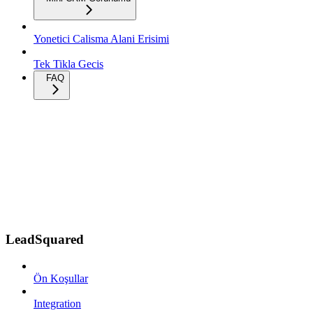
Yonetici Calisma Alani Erisimi
Tek Tikla Gecis
FAQ
LeadSquared
Ön Koşullar
Integration