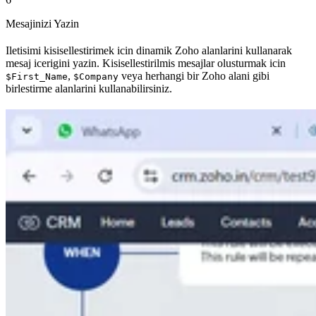
Mesajinizi Yazin
Iletisimi kisisellestirimek icin dinamik Zoho alanlarini kullanarak
mesaj icerigini yazin. Kisisellestirilmis mesajlar olusturmak icin
,
veya herhangi bir Zoho alani gibi
$First_Name
$Company
birlestirme alanlarini kullanabilirsiniz.