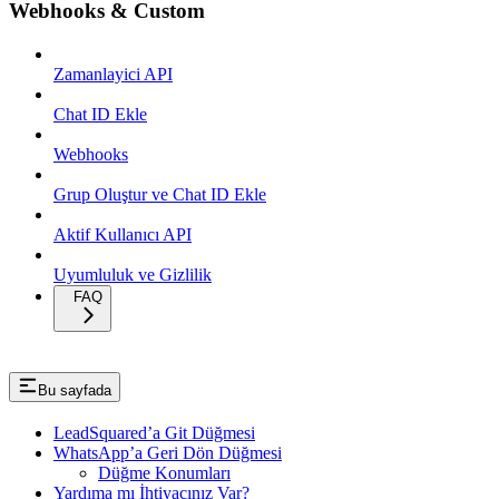
Webhooks & Custom
Zamanlayici API
Chat ID Ekle
Webhooks
Grup Oluştur ve Chat ID Ekle
Aktif Kullanıcı API
Uyumluluk ve Gizlilik
FAQ
Bu sayfada
LeadSquared’a Git Düğmesi
WhatsApp’a Geri Dön Düğmesi
Düğme Konumları
Yardıma mı İhtiyacınız Var?