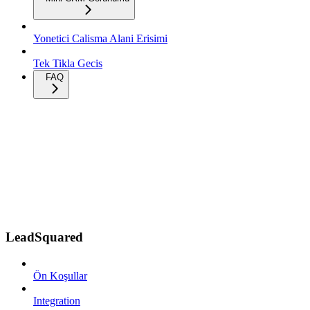
Yonetici Calisma Alani Erisimi
Tek Tikla Gecis
FAQ
LeadSquared
Ön Koşullar
Integration