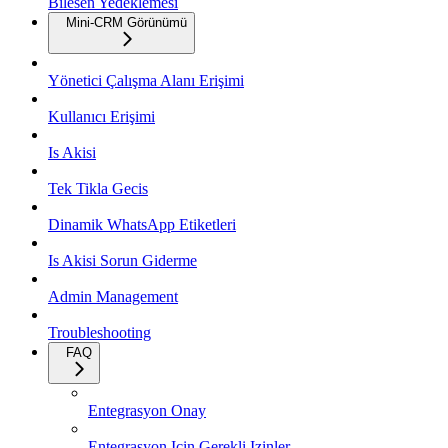
Bilesen Yedeklemesi
Mini-CRM Görünümü
Yönetici Çalışma Alanı Erişimi
Kullanıcı Erişimi
Is Akisi
Tek Tikla Gecis
Dinamik WhatsApp Etiketleri
Is Akisi Sorun Giderme
Admin Management
Troubleshooting
FAQ
Entegrasyon Onay
Entegrasyon Icin Gerekli Izinler