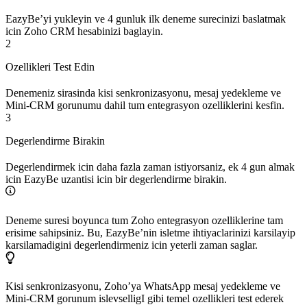
EazyBe’yi yukleyin ve 4 gunluk ilk deneme surecinizi baslatmak
icin Zoho CRM hesabinizi baglayin.
2
Ozellikleri Test Edin
Denemeniz sirasinda kisi senkronizasyonu, mesaj yedekleme ve
Mini-CRM gorunumu dahil tum entegrasyon ozelliklerini kesfin.
3
Degerlendirme Birakin
Degerlendirmek icin daha fazla zaman istiyorsaniz, ek 4 gun almak
icin EazyBe uzantisi icin bir degerlendirme birakin.
Deneme suresi boyunca tum Zoho entegrasyon ozelliklerine tam
erisime sahipsiniz. Bu, EazyBe’nin isletme ihtiyaclarinizi karsilayip
karsilamadigini degerlendirmeniz icin yeterli zaman saglar.
Kisi senkronizasyonu, Zoho’ya WhatsApp mesaj yedekleme ve
Mini-CRM gorunum islevselligI gibi temel ozellikleri test ederek