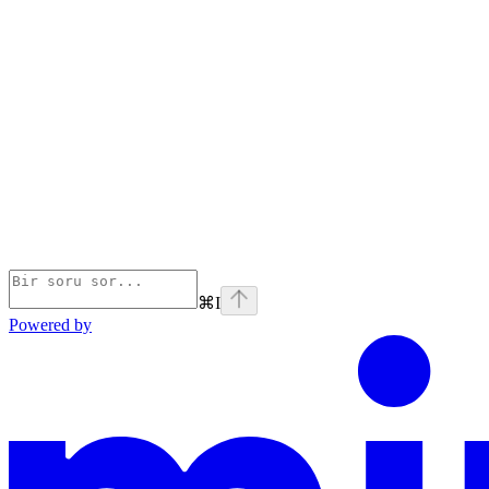
⌘
I
Powered by