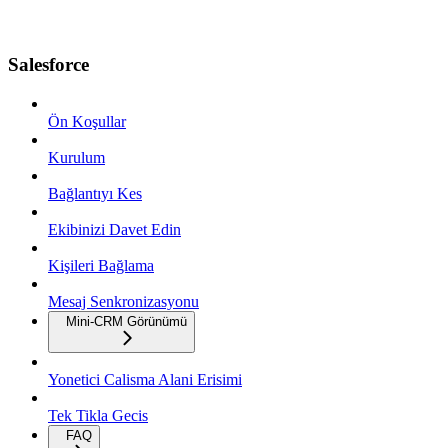
Salesforce
Ön Koşullar
Kurulum
Bağlantıyı Kes
Ekibinizi Davet Edin
Kişileri Bağlama
Mesaj Senkronizasyonu
Mini-CRM Görünümü
Yonetici Calisma Alani Erisimi
Tek Tikla Gecis
FAQ