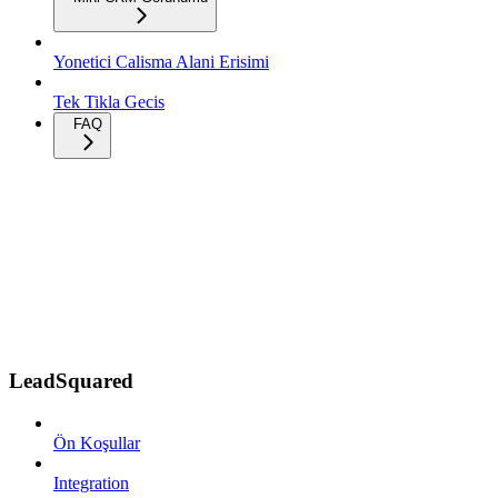
Yonetici Calisma Alani Erisimi
Tek Tikla Gecis
FAQ
LeadSquared
Ön Koşullar
Integration