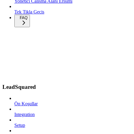
Yonetici Calisma Alani Erisimi
Tek Tikla Gecis
FAQ
LeadSquared
Ön Koşullar
Integration
Setup