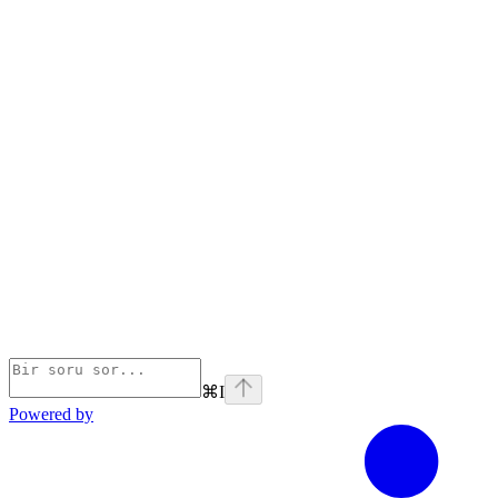
⌘
I
Powered by