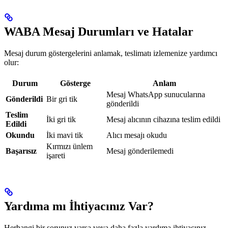
WABA Mesaj Durumları ve Hatalar
Mesaj durum göstergelerini anlamak, teslimatı izlemenize yardımcı
olur:
Durum
Gösterge
Anlam
Mesaj WhatsApp sunucularına
Gönderildi
Bir gri tik
gönderildi
Teslim
İki gri tik
Mesaj alıcının cihazına teslim edildi
Edildi
Okundu
İki mavi tik
Alıcı mesajı okudu
Kırmızı ünlem
Başarısız
Mesaj gönderilemedi
işareti
Yardıma mı İhtiyacınız Var?
Herhangi bir sorunuz varsa veya daha fazla yardıma ihtiyacınız