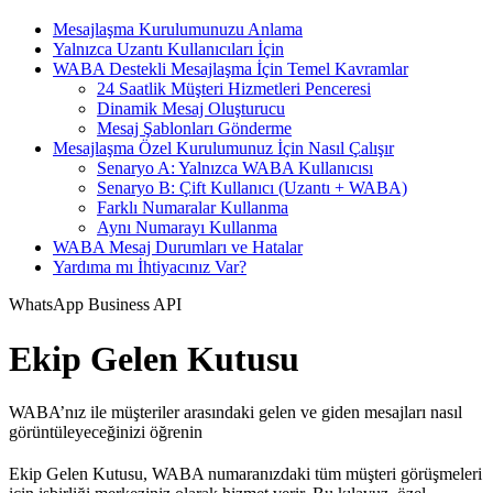
Mesajlaşma Kurulumunuzu Anlama
Yalnızca Uzantı Kullanıcıları İçin
WABA Destekli Mesajlaşma İçin Temel Kavramlar
24 Saatlik Müşteri Hizmetleri Penceresi
Dinamik Mesaj Oluşturucu
Mesaj Şablonları Gönderme
Mesajlaşma Özel Kurulumunuz İçin Nasıl Çalışır
Senaryo A: Yalnızca WABA Kullanıcısı
Senaryo B: Çift Kullanıcı (Uzantı + WABA)
Farklı Numaralar Kullanma
Aynı Numarayı Kullanma
WABA Mesaj Durumları ve Hatalar
Yardıma mı İhtiyacınız Var?
WhatsApp Business API
Ekip Gelen Kutusu
WABA’nız ile müşteriler arasındaki gelen ve giden mesajları nasıl
görüntüleyeceğinizi öğrenin
Ekip Gelen Kutusu, WABA numaranızdaki tüm müşteri görüşmeleri