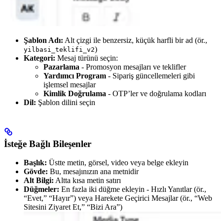
Şablon Adı:
Alt çizgi ile benzersiz, küçük harfli bir ad (ör.,
)
yilbasi_teklifi_v2
Kategori:
Mesaj türünü seçin:
Pazarlama
- Promosyon mesajları ve teklifler
Yardımcı Program
- Sipariş güncellemeleri gibi
işlemsel mesajlar
Kimlik Doğrulama
- OTP’ler ve doğrulama kodları
Dil:
Şablon dilini seçin
İsteğe Bağlı Bileşenler
Başlık:
Üstte metin, görsel, video veya belge ekleyin
Gövde:
Bu, mesajınızın ana metnidir
Alt Bilgi:
Altta kısa metin satırı
Düğmeler:
En fazla iki düğme ekleyin - Hızlı Yanıtlar (ör.,
“Evet,” “Hayır”) veya Harekete Geçirici Mesajlar (ör., “Web
Sitesini Ziyaret Et,” “Bizi Ara”)