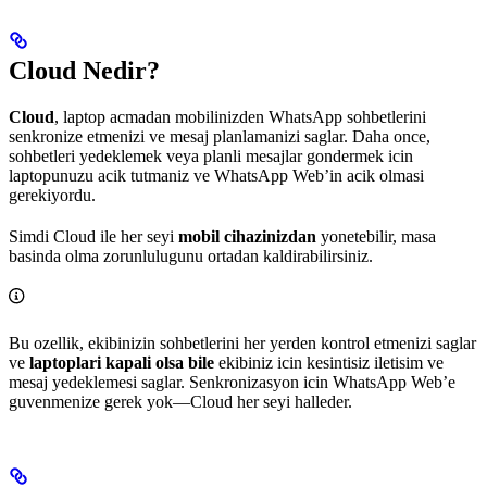
Cloud Nedir?
Cloud
, laptop acmadan mobilinizden WhatsApp sohbetlerini
senkronize etmenizi ve mesaj planlamanizi saglar. Daha once,
sohbetleri yedeklemek veya planli mesajlar gondermek icin
laptopunuzu acik tutmaniz ve WhatsApp Web’in acik olmasi
gerekiyordu.
Simdi Cloud ile her seyi
mobil cihazinizdan
yonetebilir, masa
basinda olma zorunlulugunu ortadan kaldirabilirsiniz.
Bu ozellik, ekibinizin sohbetlerini her yerden kontrol etmenizi saglar
ve
laptoplari kapali olsa bile
ekibiniz icin kesintisiz iletisim ve
mesaj yedeklemesi saglar. Senkronizasyon icin WhatsApp Web’e
guvenmenize gerek yok—Cloud her seyi halleder.