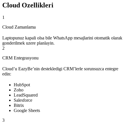
Cloud Ozellikleri
1
Cloud Zamanlama
Laptopunuz kapali olsa bile WhatsApp mesajlarini otomatik olarak
gonderilmek uzere planlayin.
2
CRM Entegrasyonu
Cloud’u EazyBe’nin destekledigi CRM’lerle sorunsuzca entegre
edin:
HubSpot
Zoho
LeadSquared
Salesforce
Bitrix
Google Sheets
3