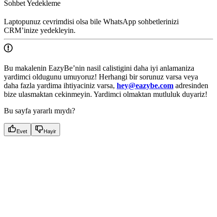
Sohbet Yedekleme
Laptopunuz cevrimdisi olsa bile WhatsApp sohbetlerinizi
CRM’inize yedekleyin.
Bu makalenin EazyBe’nin nasil calistigini daha iyi anlamaniza
yardimci oldugunu umuyoruz! Herhangi bir sorunuz varsa veya
daha fazla yardima ihtiyaciniz varsa,
hey@eazybe.com
adresinden
bize ulasmaktan cekinmeyin. Yardimci olmaktan mutluluk duyariz!
Bu sayfa yararlı mıydı?
Evet
Hayir