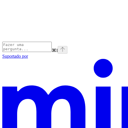
⌘
I
Suportado por