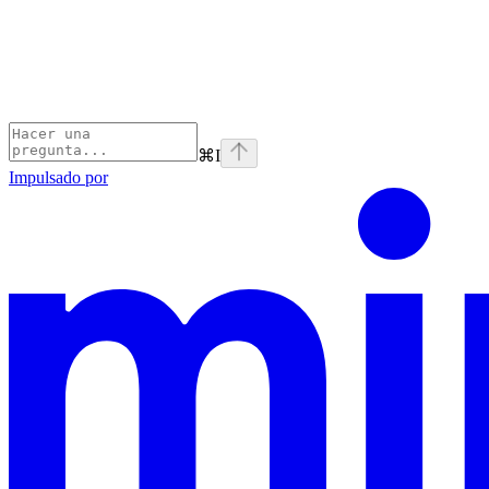
⌘
I
Impulsado por