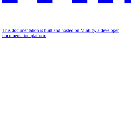
This documentation is built and hosted on Mintlify, a developer
documentation platform