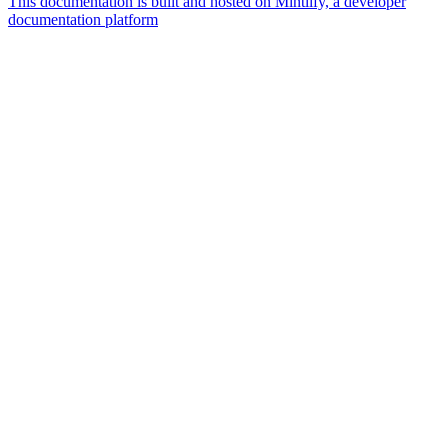
This documentation is built and hosted on Mintlify, a developer
documentation platform