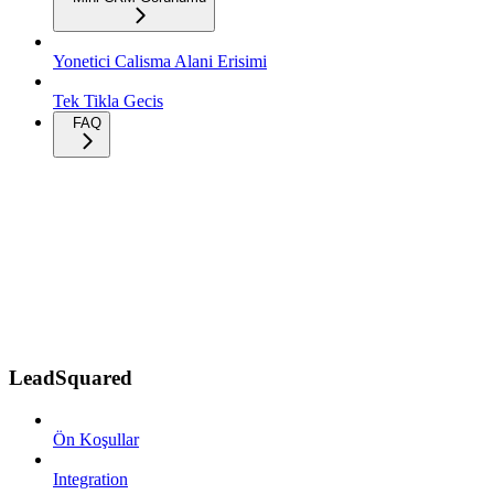
Yonetici Calisma Alani Erisimi
Tek Tikla Gecis
FAQ
LeadSquared
Ön Koşullar
Integration